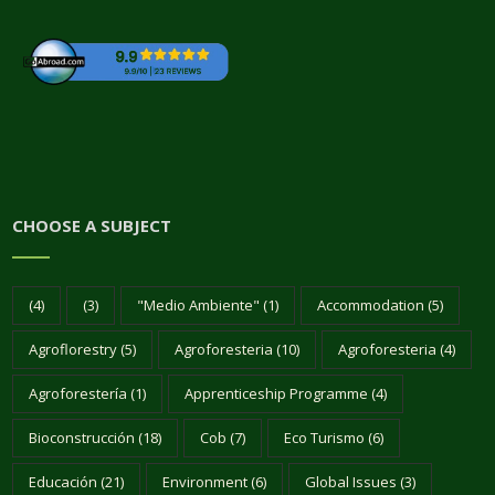
CHOOSE A SUBJECT
(4)
(3)
"Medio Ambiente"
(1)
Accommodation
(5)
Agroflorestry
(5)
Agroforesteria
(10)
Agroforesteria
(4)
Agroforestería
(1)
Apprenticeship Programme
(4)
Bioconstrucción
(18)
Cob
(7)
Eco Turismo
(6)
Educación
(21)
Environment
(6)
Global Issues
(3)